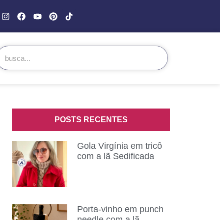
POSTS RECENTES
Gola Virgínia em tricô
com a lã Sedificada
Porta-vinho em punch
needle com a lã