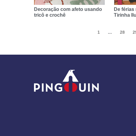
Decoração com afeto usando
De férias
tricô e crochê
Tirinha Il
1
…
28
2