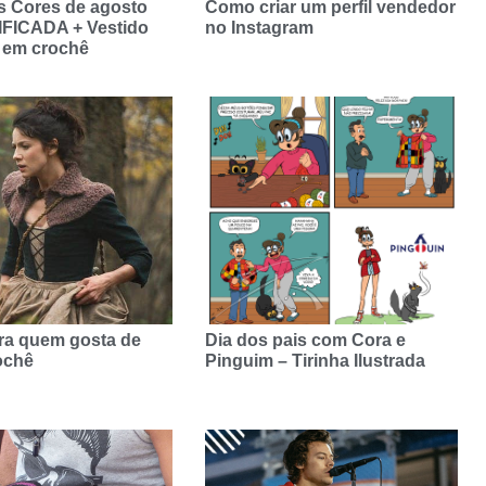
s Cores de agosto
Como criar um perfil vendedor
FICADA + Vestido
no Instagram
 em crochê
ra quem gosta de
Dia dos pais com Cora e
rochê
Pinguim – Tirinha Ilustrada