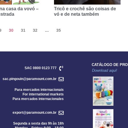
 na casa da vovó –
Tricô e crochê são coisas de
ustrada
vó e de neta também
9
30
31
32
…
35
CATÁLOGO DE PR
SAC 0800 0123 777
Download aqui!
sac.pingouin@paramount.com.br
Para mercados internacionais
For international markets
Para mercados internacionales
export@paramount.com.br
Segunda a sexta das 9h às 18h
Monday – Friday: 9:00 – 18:00