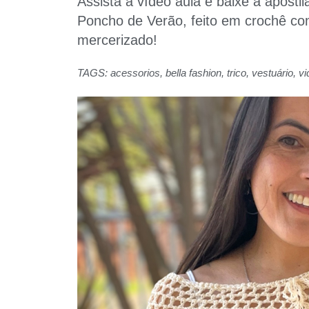
Assista a vídeo aula e baixe a apostil
Poncho de Verão, feito em crochê co
mercerizado!
TAGS:
acessorios
,
bella fashion
,
trico
,
vestuário
,
vi