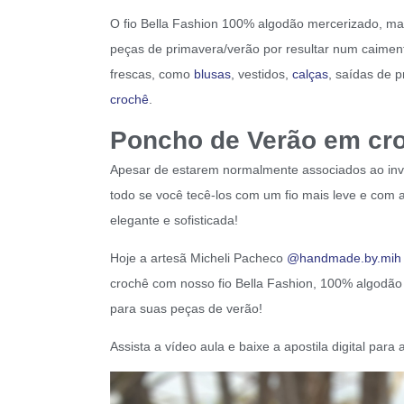
O fio Bella Fashion 100% algodão mercerizado, mais 
peças de primavera/verão por resultar num caimen
frescas, como
blusas
, vestidos,
calças
, saídas de p
crochê
.
Poncho de Verão em cro
Apesar de estarem normalmente associados ao inv
todo se você tecê-los com um fio mais leve e com 
elegante e sofisticada!
Hoje a artesã Micheli Pacheco
@handmade.by.mih
crochê com nosso fio Bella Fashion, 100% algodão m
para suas peças de verão!
Assista a vídeo aula e baixe a apostila digital par