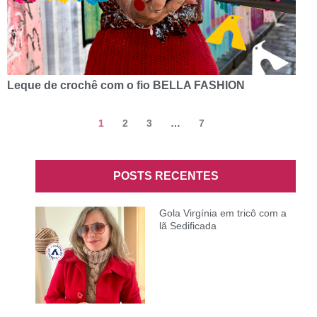
Leque de crochê com o fio BELLA FASHION
1
2
3
…
7
POSTS RECENTES
Gola Virgínia em tricô com a
lã Sedificada