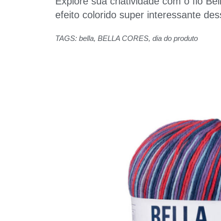
Explore sua criatividade com o fio Be
efeito colorido super interessante de
TAGS:
bella
,
BELLA CORES
,
dia do produto