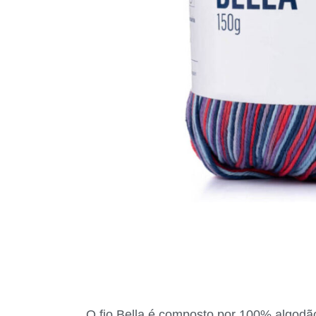
O fio Bella é composto por 100% algodão