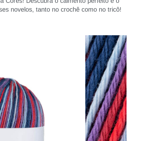
lla Cores! Descubra o caimento perfeito e o
sses novelos, tanto no crochê como no tricô!