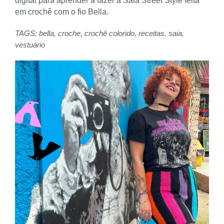
digital para aprender a fazer a Saia Street Style feita
em crochê com o fio Bella.
TAGS:
bella
,
croche
,
crochê colorido
,
receitas
,
saia
,
vestuário