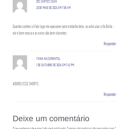
IZIS SANTOS SILVA
23 DE MAIO DE 2024 EM 7:56 AM
Quando conheci a Fabi logo me apaixonei pelo trabalho dela…eu amo usar o fio Bella …
ele é bem macio e as cores são bem vibrantes.
Responder
TANIA NASCIMENTOL
1 DE OUTUBRO DE 2024 EM 7:42 PM
ADOREI ESSE SHORTS,
Responder
Deixe um comentário
O seu endereço de e-mail não será publicado.
Campos obrigatórios são marcados com
*