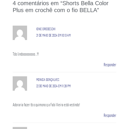
4 comentários em “Shorts Bella Color
Plus em crochê com o fio BELLA”
IONE ORODESCHI
21 DE MAIO DE 2024 EM 10:13 AM
Tdo lindooooooooo…!!!
Responder
MONICA GONÇALVES
22 DE MAIO DE 2024 EM 11:28 PM
Adoraria fazer tb o quimono q a Fabi Vieira está vestindo!
Responder