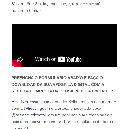
3ª carr.: 6t, * 3m, laç, mdc, laç, *, rep. de * a * até
restarem 6 pts, 6t.
PREENCHA O FORMULÁRIO ABAIXO E FAÇA O
DOWNLOAD DA SUA APOSTILA DIGITAL COM A
RECEITA COMPLETA DA BLUSA PÉROLA EM TRICÔ:
E se fizer essa blusa com o fio Bella Fashion nos marque
com a
@fiospingouin
e a artesã criadora da peça
@rosiene_tricoetal
em um post nas suas redes sociais,
pois amamos ver e compartilhar os resultados de todos
vocês <3