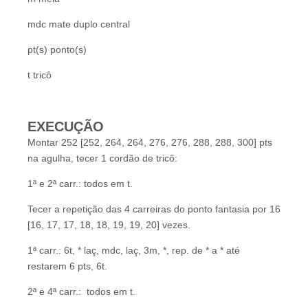
mdc mate duplo central
pt(s) ponto(s)
t tricô
EXECUÇÃO
Montar 252 [252, 264, 264, 276, 276, 288, 288, 300] pts
na agulha, tecer 1 cordão de tricô:
1ª e 2ª carr.: todos em t.
Tecer a repetição das 4 carreiras do ponto fantasia por 16
[16, 17, 17, 18, 18, 19, 19, 20] vezes.
1ª carr.: 6t, * laç, mdc, laç, 3m, *, rep. de * a * até
restarem 6 pts, 6t.
2ª e 4ª carr.: todos em t.