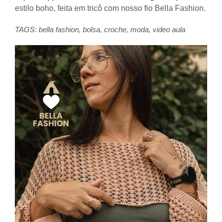
estilo boho, feita em tricô com nosso fio Bella Fashion.
TAGS:
bella fashion
,
bolsa
,
croche
,
moda
,
video aula