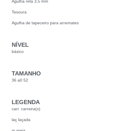
Agulha reta 3,5 mm
Tesoura
Agulha de tapeceiro para arremates
NÍVEL
básico
TAMANHO
36 a0 52
LEGENDA
carr. carreira(s)
laç laçada
m meia