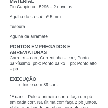
MATERIAL
Fio Cappio cor 5296 – 2 novelos
Agulha de crochê nº 5 mm
Tesoura
Agulha de arremate
PONTOS EMPREGADOS E
ABREVIATURAS
Carreira – carr; Correntinha – corr; Ponto
baixíssimo- pbx; Ponto baixo – pb; Ponto alto
– pa
EXECUÇÃO
Inicie com 39 corr.
1ª carr
– Pule a primeira corr e faça um pb
em cada corr. Na última corr faça 2 pb juntos.
Volte trabalhando em pb as correntes de