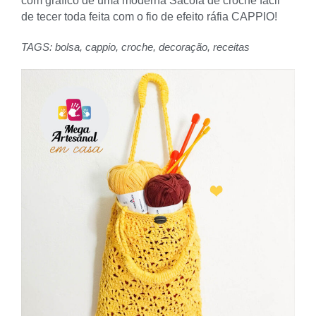
com gráfico de uma moderna Sacola de crochê fácil
de tecer toda feita com o fio de efeito ráfia CAPPIO!
TAGS:
bolsa
,
cappio
,
croche
,
decoração
,
receitas