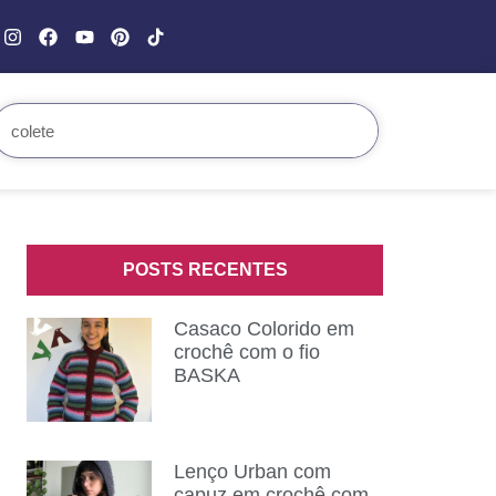
POSTS RECENTES
Casaco Colorido em
crochê com o fio
BASKA
Lenço Urban com
capuz em crochê com