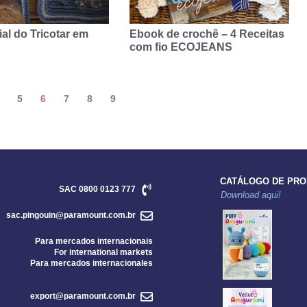
al do Tricotar em
Ebook de crochê – 4 Receitas
com fio ECOJEANS
5
6
7
8
9
CATÁLOGO DE PR
SAC 0800 0123 777
Download aqui!
sac.pingouin@paramount.com.br
Para mercados internacionais
For international markets
Para mercados internacionales
export@paramount.com.br