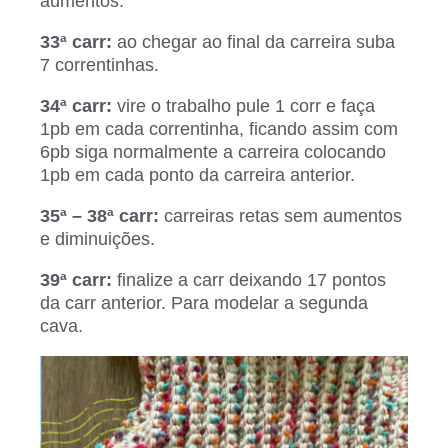
aumentos.
33ª carr:
ao chegar ao final da carreira suba
7 correntinhas.
34ª carr:
vire o trabalho pule 1 corr e faça
1pb em cada correntinha, ficando assim com
6pb siga normalmente a carreira colocando
1pb em cada ponto da carreira anterior.
35ª – 38ª carr:
carreiras retas
sem aumentos
e diminuições.
39ª carr:
finalize a carr deixando 17 pontos
da carr anterior. Para modelar a segunda
cava.