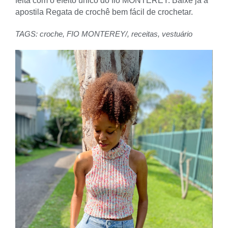
feita com o efeito único do fio MONTEREY. Baixe já a
apostila Regata de crochê bem fácil de crochetar.
TAGS:
croche
,
FIO MONTEREY/
,
receitas
,
vestuário