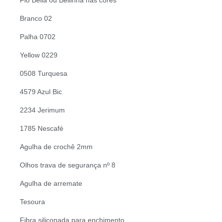
Fio Bella ou Bellinha nas cores
Branco 02
Palha 0702
Yellow 0229
0508 Turquesa
4579 Azul Bic
2234 Jerimum
1785 Nescafé
Agulha de crochê 2mm
Olhos trava de segurança nº 8
Agulha de arremate
Tesoura
Fibra siliconada para enchimento