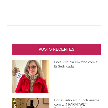
POSTS RECENTES
Gola Virgínia em tricô com a
lã Sedificada
Porta-vinho em punch needle
com a lã PARATAPET –