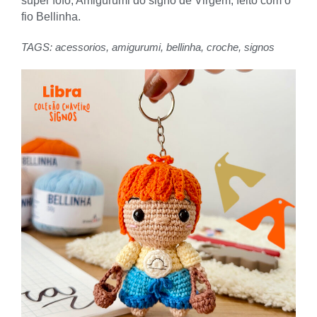
super fofo, Amigurumi do signo de Virgem, feito com o
fio Bellinha.
TAGS:
acessorios
,
amigurumi
,
bellinha
,
croche
,
signos