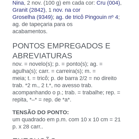
Nina
, 2 nov. (100 g) em cada cor:
Cru (004)
,
Granit (2842)
, 1
nov. na cor
Groselha (9349)
;
ag. de tricô Pingouin nº 4
;
ag. de tapeçaria para os
acabamentos.
PONTOS EMPREGADOS E
ABREVIATURAS
nov. = novelo(s); p. = ponto(s); ag. =
agulha(s); carr. = carreira(s); m. =
meia; t. = tricô; p. de barra 2/2 = no direito
trab. *2 m., 2 t.*, no avesso trab.
acompanhando o p.; trab. = trabalhe; rep. =
repita, *–* = rep. de *a*.
TENSÃO DO PONTO:
um quadrado em p.m. com 10 x 10 cm = 21
p. x 28 carr..