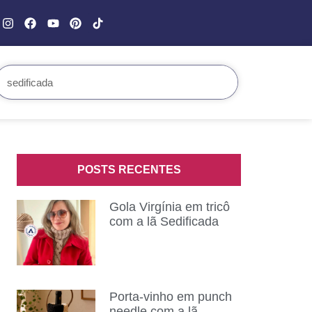
POSTS RECENTES
Gola Virgínia em tricô
com a lã Sedificada
Porta-vinho em punch
needle com a lã