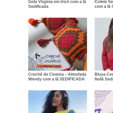
Gola Virgínia em tricô com a lã
Colete Se
Sedificada
com a lã 
Crochê de Cinema – Almofada
Blusa Cer
Wendy com a lã SEDIFICADA
fio/lã Sed