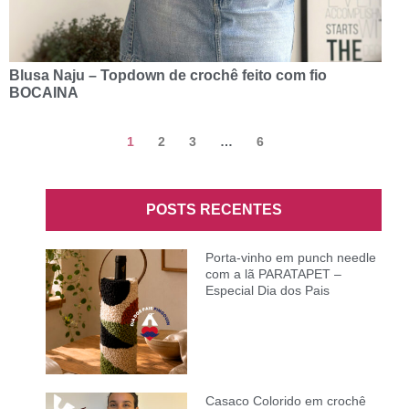
Blusa Naju – Topdown de crochê feito com fio
BOCAINA
1
2
3
…
6
POSTS RECENTES
Porta-vinho em punch needle
com a lã PARATAPET –
Especial Dia dos Pais
Casaco Colorido em crochê