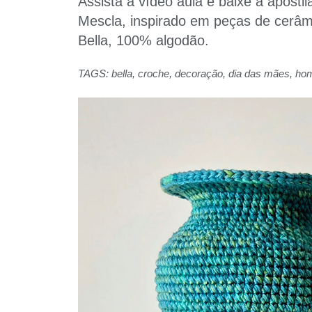
Assista a vídeo aula e baixe a apostil
Mescla, inspirado em peças de cerâmi
Bella, 100% algodão.
TAGS:
bella
,
croche
,
decoração
,
dia das mães
,
hom