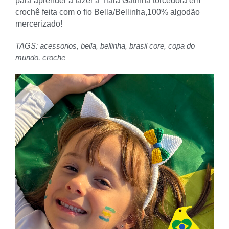
para aprender a fazer a Tiara Gatinha torcedora em
crochê feita com o fio Bella/Bellinha,100% algodão
mercerizado!
TAGS:
acessorios
,
bella
,
bellinha
,
brasil core
,
copa do
mundo
,
croche