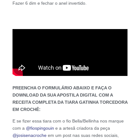
Fazer 6 dim e fechar o anel invertido.
PREENCHA O FORMULÁRIO ABAIXO E FAÇA O
DOWNLOAD DA SUA APOSTILA DIGITAL COM A
RECEITA COMPLETA DA TIARA GATINHA TORCEDORA
EM CROCHÊ:
E se fizer essa tiara com o fio Bella/Bellinha nos marque
com a
@fiospingouin
e a artesã criadora da peça
@josisenacroche
em um post nas suas redes sociais,