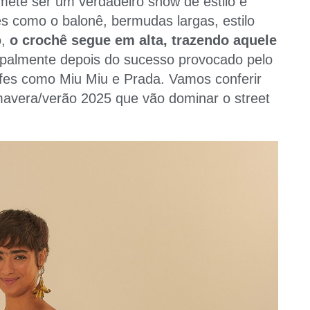
ete ser um verdadeiro show de estilo e
s como o balonê, bermudas largas, estilo
o,
o crochê segue em alta, trazendo aquele
cipalmente depois do sucesso provocado pelo
fes como Miu Miu e Prada. Vamos conferir
mavera/verão 2025 que vão dominar o street