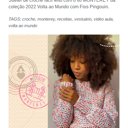
Suéter de crochê fácil feito com o fio MONTEREY da
coleção 2022 Volta ao Mundo com Fios Pingouin.
TAGS:
croche
,
monterey
,
receitas
,
vestuário
,
video aula
,
volta ao mundo