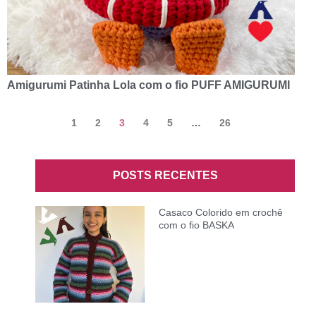
Amigurumi Patinha Lola com o fio PUFF AMIGURUMI
1
2
3
4
5
…
26
POSTS RECENTES
Casaco Colorido em crochê
com o fio BASKA