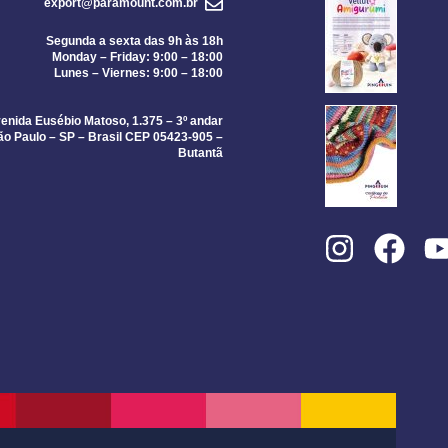
export@paramount.com.br
Segunda a sexta das 9h às 18h
Monday – Friday: 9:00 – 18:00
Lunes – Viernes: 9:00 – 18:00
enida Eusébio Matoso, 1.375 – 3º andar
ão Paulo – SP – Brasil CEP 05423-905 –
Butantã