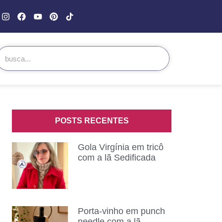
POSTS RECENTES
Gola Virgínia em tricô
com a lã Sedificada
Porta-vinho em punch
needle com a lã