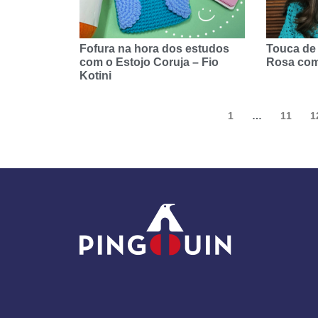
Fofura na hora dos estudos
Touca de
com o Estojo Coruja – Fio
Rosa com
Kotini
1
…
11
1