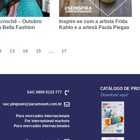
 crochê – Outubro
Inspire-se com a artista Frida
 Bella Fashion
Kahlo e a artesã Paula Piegas
2
13
14
15
…
17
CATÁLOGO DE PR
SAC 0800 0123 777
Download aqui!
sac.pingouin@paramount.com.br
Para mercados internacionais
For international markets
Para mercados internacionales