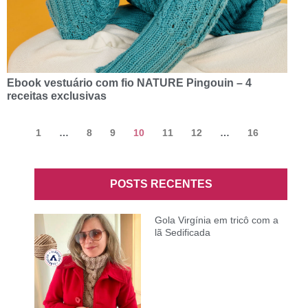
Ebook vestuário com fio NATURE Pingouin – 4
receitas exclusivas
1
…
8
9
10
11
12
…
16
POSTS RECENTES
Gola Virgínia em tricô com a
lã Sedificada