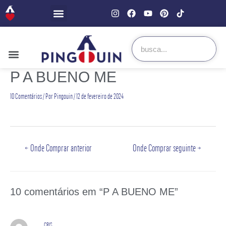
P A BUENO ME
10 Comentários
/ Por
Pingouin
/
12 de fevereiro de 2024
←
Onde Comprar anterior
Onde Comprar seguinte
→
10 comentários em “P A BUENO ME”
CRIS