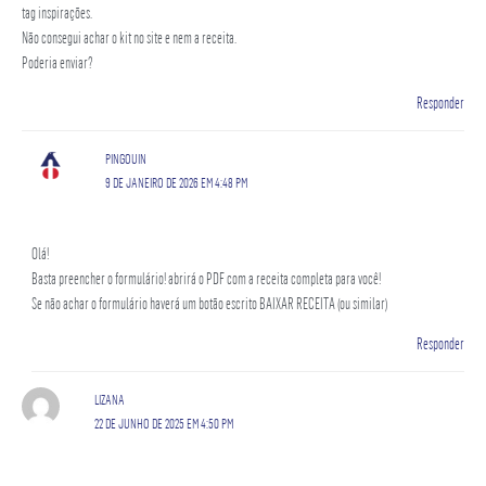
tag inspirações.
Não consegui achar o kit no site e nem a receita.
Poderia enviar?
Responder
PINGOUIN
9 DE JANEIRO DE 2026 EM 4:48 PM
Olá!
Basta preencher o formulário! abrirá o PDF com a receita completa para você!
Se não achar o formulário haverá um botão escrito BAIXAR RECEITA (ou similar)
Responder
LIZANA
22 DE JUNHO DE 2025 EM 4:50 PM