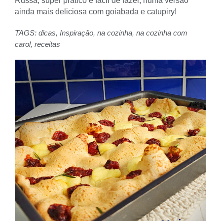
Russa, super prático e fácil de fazer, numa versão
ainda mais deliciosa com goiabada e catupiry!
TAGS:
dicas
,
Inspiração
,
na cozinha
,
na cozinha com
carol
,
receitas