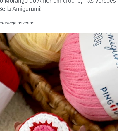
er o Morango do Amor em crochê, nas versões
 Bella Amigurumi!
morango do amor