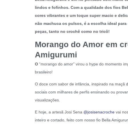
lindos e fofinhos. Com a qualidade dos fios Be
cores vibrantes e um toque super macio e delica
não machuca os pulsos, é a escolha ideal para
peças, tanto no crochê como no tricô!
Morango do Amor em cro
Amigurumi
O
“morango do amor” virou o hype do momento imp
brasileiro!
O doce com sabor de infância, inspirado na maçã 
sociais com milhares de perfis ensinando ou prova
visualizações.
E hoje, a artesã Josi Sena
@josisenacroche
vai no
inteiro e cortado, feito com nosso fio Bella Amigur