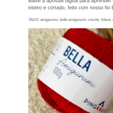
Baixe a apostila digital para aprend
inteiro e cortado, feito com nosso fio
TAGS:
amigurumi
,
bella amigurumi
,
croche
,
fofura
,