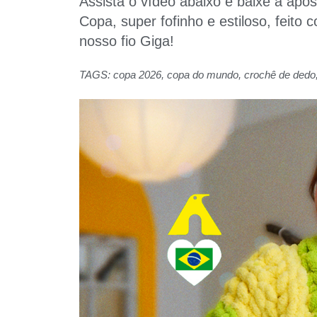
Assista o vídeo abaixo e baixe a apos
Copa, super fofinho e estiloso, feit
nosso fio Giga!
TAGS:
copa 2026
,
copa do mundo
,
crochê de dedo