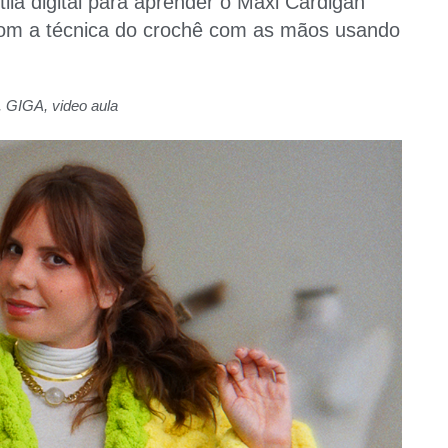
tila digital para aprender o Maxi Cardigan
o com a técnica do crochê com as mãos usando
,
GIGA
,
video aula