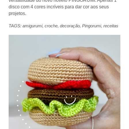
versatilidade do novo novelo PINGORUMI. Apenas 1
disco com 4 cores incríveis para dar cor aos seus
projetos.
TAGS:
amigurumi
,
croche
,
decoração
,
Pingorumi
,
receitas