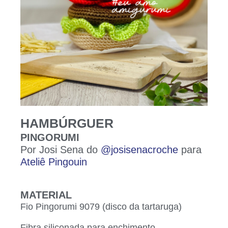
HAMBÚRGUER
PINGORUMI
Por Josi Sena do
@josisenacroche
para
Ateliê Pingouin
MATERIAL
Fio Pingorumi 9079 (disco da tartaruga)
Fibra siliconada para enchimento