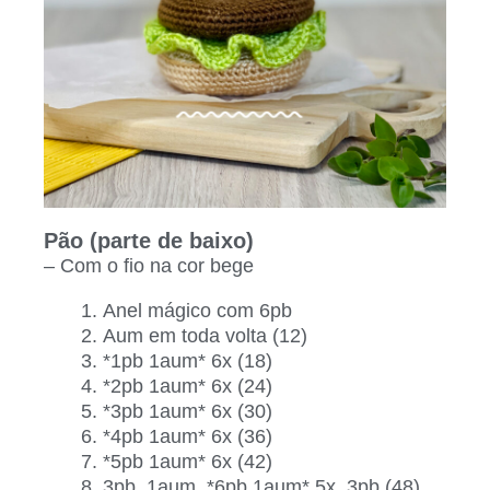
Pão (parte de baixo)
– Com o fio na cor bege
Anel mágico com 6pb
Aum em toda volta (12)
*1pb 1aum* 6x (18)
*2pb 1aum* 6x (24)
*3pb 1aum* 6x (30)
*4pb 1aum* 6x (36)
*5pb 1aum* 6x (42)
3pb, 1aum, *6pb 1aum* 5x, 3pb (48)