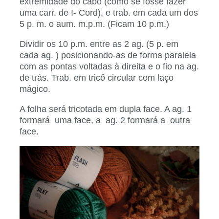
extremidade do cabo (como se fosse fazer
uma carr. de I- Cord), e trab. em cada um dos
5 p. m. o aum. m.p.m. (Ficam 10 p.m.)
Dividir os 10 p.m. entre as 2 ag. (5 p. em
cada ag. ) posicionando-as de forma paralela
com as pontas voltadas à direita e o fio na ag.
de trás. Trab. em tricô circular com laço
mágico.
A folha será tricotada em dupla face. A ag. 1
formará uma face, a ag. 2 formará a outra
face.