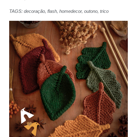
TAGS:
decoração
,
flash
,
homedecor
,
outono
,
trico