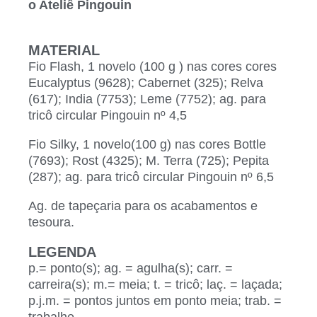
o Ateliê Pingouin
MATERIAL
Fio Flash, 1 novelo (100 g ) nas cores cores
Eucalyptus (9628); Cabernet (325); Relva
(617); India (7753); Leme (7752); ag. para
tricô circular Pingouin nº 4,5
Fio Silky, 1 novelo(100 g) nas cores Bottle
(7693); Rost (4325); M. Terra (725); Pepita
(287); ag. para tricô circular Pingouin nº 6,5
Ag. de tapeçaria para os acabamentos e
tesoura.
LEGENDA
p.= ponto(s); ag. = agulha(s); carr. =
carreira(s); m.= meia; t. = tricô; laç. = laçada;
p.j.m. = pontos juntos em ponto meia; trab. =