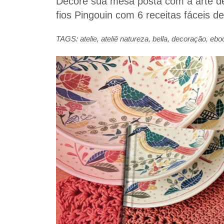
Decore sua mesa posta com a arte de
fios Pingouin com 6 receitas fáceis de
TAGS:
atelie
,
ateliê natureza
,
bella
,
decoração
,
ebo