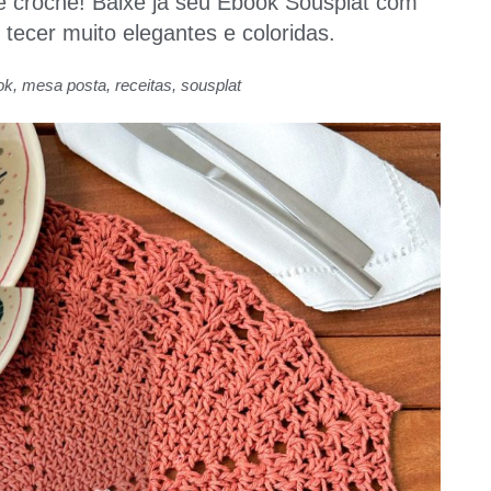
 crochê! Baixe já seu Ebook Sousplat com
 tecer muito elegantes e coloridas.
ok
,
mesa posta
,
receitas
,
sousplat