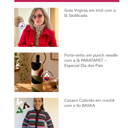
Gola Virgínia em tricô com a
lã Sedificada
Porta-vinho em punch needle
com a lã PARATAPET –
Especial Dia dos Pais
Casaco Colorido em crochê
com o fio BASKA