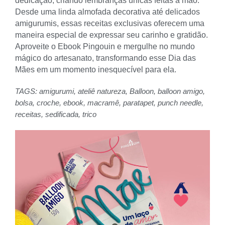
dedicação, criando lembranças únicas feitas à mão.
Desde uma linda almofada decorativa até delicados
amigurumis, essas receitas exclusivas oferecem uma
maneira especial de expressar seu carinho e gratidão.
Aproveite o Ebook Pingouin e mergulhe no mundo
mágico do artesanato, transformando esse Dia das
Mães em um momento inesquecível para ela.
TAGS:
amigurumi
,
ateliê natureza
,
Balloon
,
balloon amigo
,
bolsa
,
croche
,
ebook
,
macramê
,
paratapet
,
punch needle
,
receitas
,
sedificada
,
trico