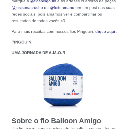
marque a
@fiospingouin
e as artesãs criadoras da peças
@josisenacroche
ou
@feitoamano
em um post nas suas
redes sociais, pois amamos ver e compartilhar os
resultados de todos vocês <3
Para mais receitas com nossos fios Pingouin,
clique aqui
.
PINGOUIN
UMA JORNADA DE A-M-O-R
Sobre o fio Balloon Amigo
Um fio macio, super gostoso de trabalhar, com um toque