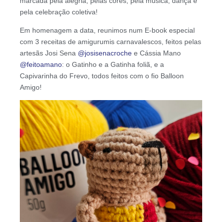
marcada pela alegria, pelas cores, pela música, dança e
pela celebração coletiva!
Em homenagem a data, reunimos num E-book especial
com 3 receitas de amigurumis carnavalescos, feitos pelas
artesãs Josi Sena
@josisenacroche
e Cássia Mano
@feitoamano
: o Gatinho e a Gatinha foliã, e a
Capivarinha do Frevo, todos feitos com o fio Balloon
Amigo!