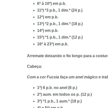
6ª à 10ª) em p.b.
11ª) *3 p.b., 1 dim.* (24 p.)
12ª) em p.b.
13ª) *2 p.b., 1 dim.* (18 p.)
14ª) em p.b.
15ª) *1 p.b., 1 dim.* (12 p.)
16ª à 23ª) em p.b.
Arremate deixando o fio longo para a costu
Cabeça:
Com a cor Fucsia faça um anel mágico e trab
1ª) 6 p.b. no anel (6 p.)
2ª) aum. em todos os p. (12 p.)
3ª) *1 p.b., 1 aum.* (18 p.)
4ª e 5ª) em p.b.