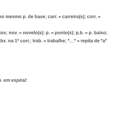
o mesmo p. de base; carr. = carreira(s); corr. =
s; nov. = novelo(s); p. = ponto(s); p.b. = p. baixo;
.bx. na 1ª corr.; trab. = trabalhe; *…* = repita de *a*
. em espiral: