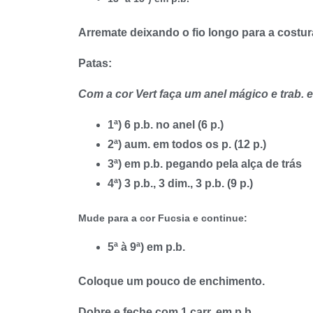
Arremate deixando o fio longo para a costu
Patas:
Com a cor Vert faça um anel mágico e trab. e
1ª) 6 p.b. no anel (6 p.)
2ª) aum. em todos os p. (12 p.)
3ª) em p.b. pegando pela alça de trás
4ª) 3 p.b., 3 dim., 3 p.b. (9 p.)
Mude para a cor Fucsia e continue:
5ª à 9ª) em p.b.
Coloque um pouco de enchimento.
Dobre e feche com 1 carr. em p.b..