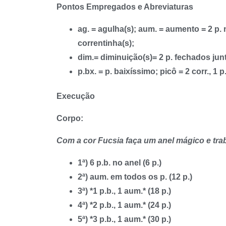
Pontos Empregados e Abreviaturas
ag. = agulha(s); aum. = aumento = 2 p. n
correntinha(s);
dim.= diminuição(s)= 2 p. fechados junto
p.bx. = p. baixíssimo; picô = 2 corr., 1 p
Execução
Corpo:
Com a cor Fucsia faça um anel mágico e trab
1ª) 6 p.b. no anel (6 p.)
2ª) aum. em todos os p. (12 p.)
3ª) *1 p.b., 1 aum.* (18 p.)
4ª) *2 p.b., 1 aum.* (24 p.)
5ª) *3 p.b., 1 aum.* (30 p.)