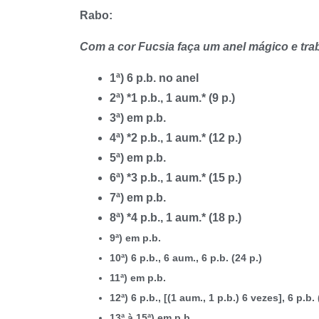
Rabo:
Com a cor Fucsia faça um anel mágico e trab
1ª) 6 p.b. no anel
2ª) *1 p.b., 1 aum.* (9 p.)
3ª) em p.b.
4ª) *2 p.b., 1 aum.* (12 p.)
5ª) em p.b.
6ª) *3 p.b., 1 aum.* (15 p.)
7ª) em p.b.
8ª) *4 p.b., 1 aum.* (18 p.)
9ª) em p.b.
10ª) 6 p.b., 6 aum., 6 p.b. (24 p.)
11ª) em p.b.
12ª) 6 p.b., [(1 aum., 1 p.b.) 6 vezes], 6 p.b. 
13ª à 15ª) em p.b.