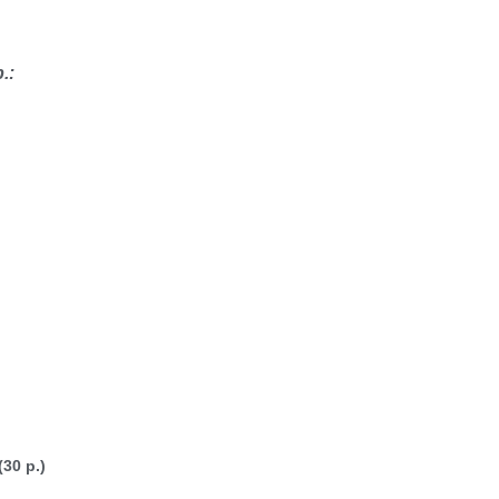
.:
(30 p.)