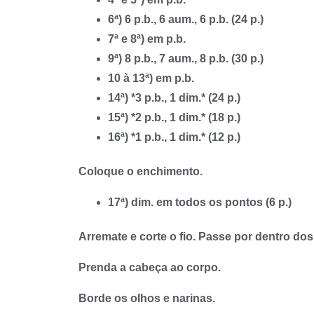
6ª) 6 p.b., 6 aum., 6 p.b. (24 p.)
7ª e 8ª) em p.b.
9ª) 8 p.b., 7 aum., 8 p.b. (30 p.)
10 à 13ª) em p.b.
14ª) *3 p.b., 1 dim.* (24 p.)
15ª) *2 p.b., 1 dim.* (18 p.)
16ª) *1 p.b., 1 dim.* (12 p.)
Coloque o enchimento.
17ª) dim. em todos os pontos (6 p.)
Arremate e corte o fio. Passe por dentro dos
Prenda a cabeça ao corpo.
Borde os olhos e narinas.