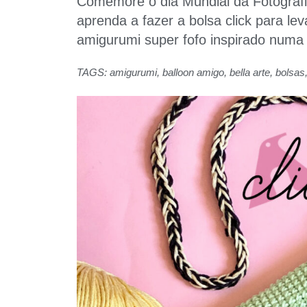
Comemore o dia Mundial da Fotografi
aprenda a fazer a bolsa click para le
amigurumi super fofo inspirado numa
TAGS:
amigurumi
,
balloon amigo
,
bella arte
,
bolsas