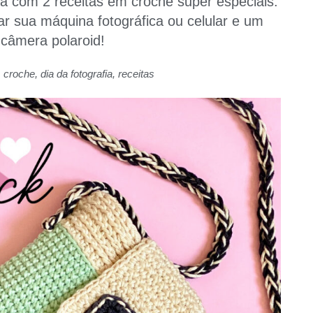
a com 2 receitas em crochê super especiais:
var sua máquina fotográfica ou celular e um
 câmera polaroid!
,
croche
,
dia da fotografia
,
receitas