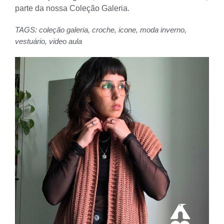
parte da nossa Coleção Galeria.
TAGS:
coleção galeria
,
croche
,
icone
,
moda inverno
,
vestuário
,
video aula