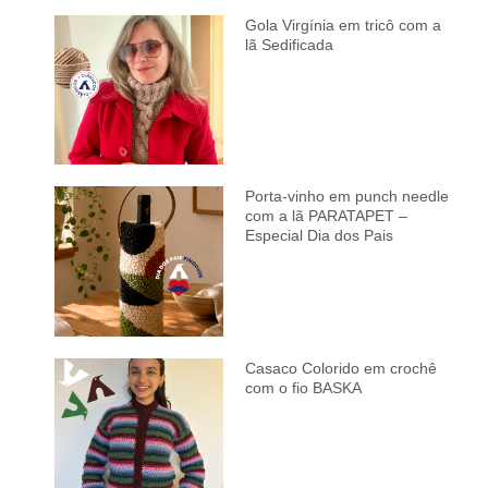
Gola Virgínia em tricô com a
lã Sedificada
Porta-vinho em punch needle
com a lã PARATAPET –
Especial Dia dos Pais
Casaco Colorido em crochê
com o fio BASKA