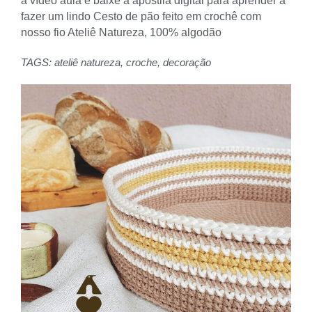
a vídeo aula e baixe a apostila digital para aprender a
fazer um lindo Cesto de pão feito em crochê com
nosso fio Ateliê Natureza, 100% algodão
TAGS:
ateliê natureza
,
croche
,
decoração