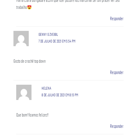
Maria Clara obrigada e assim que fizer posta e nos marca vai ser um prazer ver seu
trabalho
Responder
GENNY G ZVEIBIL
7 DE JULHO DE 2021 EM 5:54 PM
Gosto de crochê top down
Responder
HELENA
8 DE JULHO DE 2021 EM 8:15 PM
Que bom! ficamos felizes!!
Responder