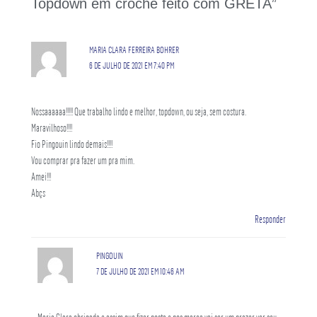
Topdown em crochê feito com GRETA”
MARIA CLARA FERREIRA BOHRER
6 DE JULHO DE 2021 EM 7:40 PM
Nossaaaaaa!!!!! Que trabalho lindo e melhor, topdown, ou seja, sem costura.
Maravilhoso!!!!
Fio Pingouin lindo demais!!!!
Vou comprar pra fazer um pra mim.
Amei!!!
Abçs
Responder
PINGOUIN
7 DE JULHO DE 2021 EM 10:46 AM