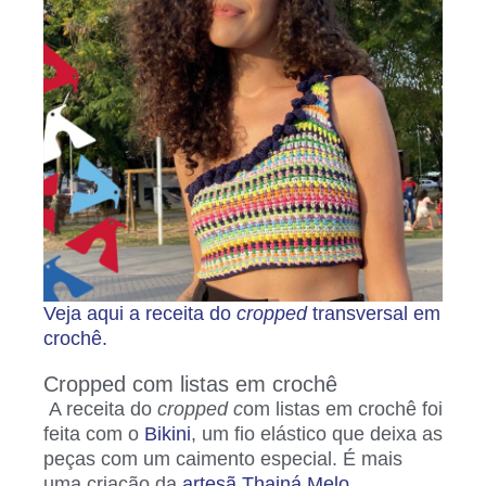
Veja aqui a receita do
cropped
transversal em
crochê.
Cropped com listas em crochê
A receita do
cropped c
om listas em crochê foi
feita com o
Bikini
, um fio elástico que deixa as
peças com um caimento especial. É mais
uma criação da
artesã Thainá Melo
.