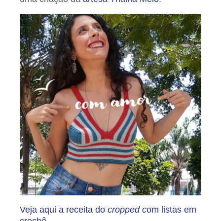
Veja aqui a receita do
cropped
c
om listas em