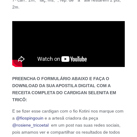
2m.
PREENCHA O FORMULÁRIO ABAIXO E FAÇA O
DOWNLOAD DA SUA APOSTILA DIGITAL COM A
RECEITA COMPLETA DO CARDIGAN SELENITA EM
TRICÔ:
E se fizer esse cardigan com o fio Kotini nos marque com
a
@fiospingouin
e a artesã criadora da peça
@rosiene_tricoetal
em um post nas suas redes sociais,
pois amamos ver e compartilhar os resultados de todos