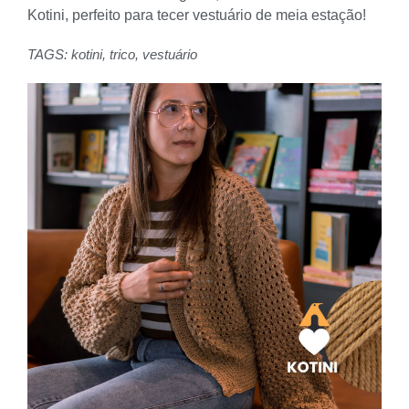
Kotini, perfeito para tecer vestuário de meia estação!
TAGS:
kotini
,
trico
,
vestuário