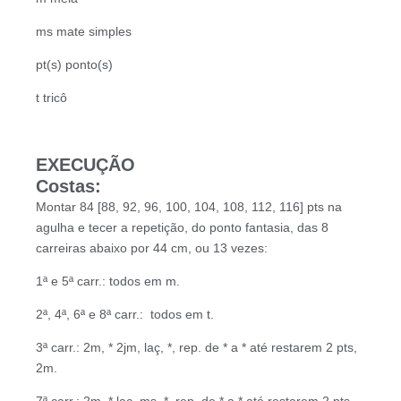
ms mate simples
pt(s) ponto(s)
t tricô
EXECUÇÃO
Costas:
Montar 84 [88, 92, 96, 100, 104, 108, 112, 116] pts na
agulha e tecer a repetição, do ponto fantasia, das 8
carreiras abaixo por 44 cm, ou 13 vezes:
1ª e 5ª carr.: todos em m.
2ª, 4ª, 6ª e 8ª carr.: todos em t.
3ª carr.: 2m, * 2jm, laç, *, rep. de * a * até restarem 2 pts,
2m.
7ª carr.: 2m, * laç, ms, *, rep. de * a * até restarem 2 pts,