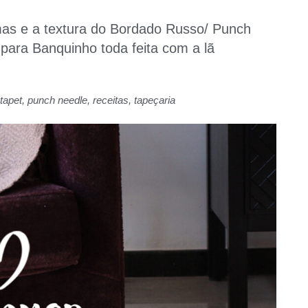
mas e a textura do Bordado Russo/ Punch
ara Banquinho toda feita com a lã
tapet
,
punch needle
,
receitas
,
tapeçaria