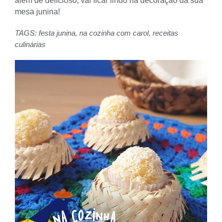
além de delicioso, vai ficar lindo na decoração da sua
mesa junina!
TAGS:
festa junina
,
na cozinha com carol
,
receitas
culinárias