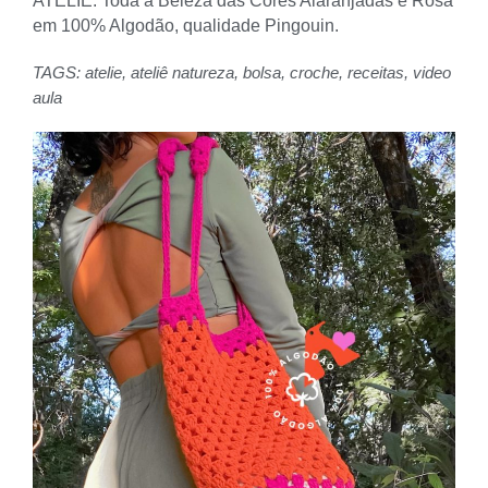
ATELIÊ: Toda a Beleza das Cores Alaranjadas e Rosa
em 100% Algodão, qualidade Pingouin.
TAGS:
atelie
,
ateliê natureza
,
bolsa
,
croche
,
receitas
,
video
aula