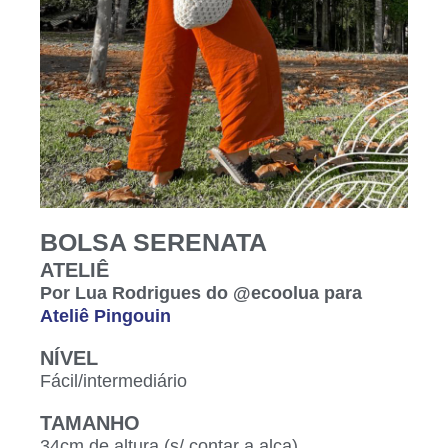
BOLSA SERENATA
ATELIÊ
Por Lua Rodrigues do @ecoolua para
Ateliê Pingouin
NÍVEL
Fácil/intermediário
TAMANHO
34cm de altura (s/ contar a alça)