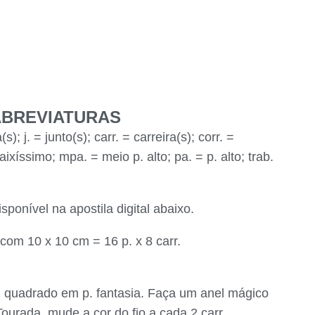
ABREVIATURAS
); j. = junto(s); carr. = carreira(s); corr. =
aixíssimo; mpa. = meio p. alto; pa. = p. alto; trab.
onível na apostila digital abaixo.
om 10 x 10 cm = 16 p. x 8 carr.
 quadrado em p. fantasia. Faça um anel mágico
Tourada, mude a cor do fio a cada 2 carr.,