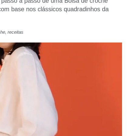
r: passo a passo de uma Bolsa de crochê
a com base nos clássicos quadradinhos da
che
,
receitas