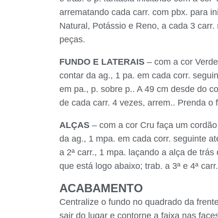
arrematando cada carr. com pbx. para in
Natural, Potássio e Reno, a cada 3 carr
peças.
FUNDO E LATERAIS
– com a cor Verde 
contar da ag., 1 pa. em cada corr. seguint
em pa., p. sobre p.. A 49 cm desde do com
de cada carr. 4 vezes, arrem.. Prenda o 
ALÇAS
– com a cor Cru faça um cordão c
da ag., 1 mpa. em cada corr. seguinte até
a 2ª carr., 1 mpa. laçando a alça de trás 
que está logo abaixo; trab. a 3ª e 4ª carr.
ACABAMENTO
Centralize o fundo no quadrado da frent
sair do lugar e contorne a faixa nas fac