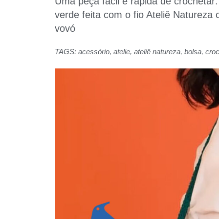
Uma peça fácil e rápida de crocheta
verde feita com o fio Ateliê Naturez
vovó
TAGS:
acessório
,
atelie
,
ateliê natureza
,
bolsa
,
cro