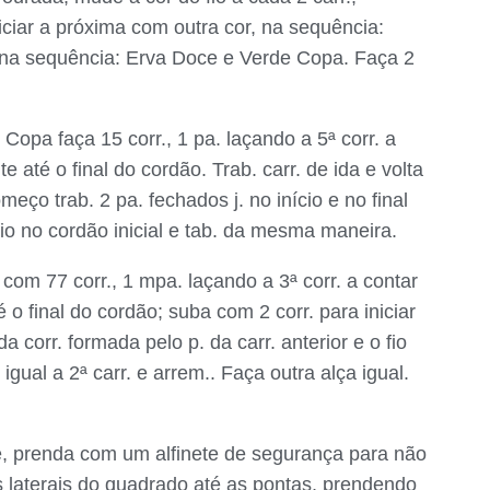
iciar a próxima com outra cor, na sequência:
. na sequência: Erva Doce e Verde Copa. Faça 2
Copa faça 15 corr., 1 pa. laçando a 5ª corr. a
e até o final do cordão. Trab. carr. de ida e volta
eço trab. 2 pa. fechados j. no início e no final
fio no cordão inicial e tab. da mesma maneira.
om 77 corr., 1 mpa. laçando a 3ª corr. a contar
 o final do cordão; suba com 2 corr. para iniciar
da corr. formada pelo p. da carr. anterior e o fio
 igual a 2ª carr. e arrem.. Faça outra alça igual.
e, prenda com um alfinete de segurança para não
es laterais do quadrado até as pontas, prendendo