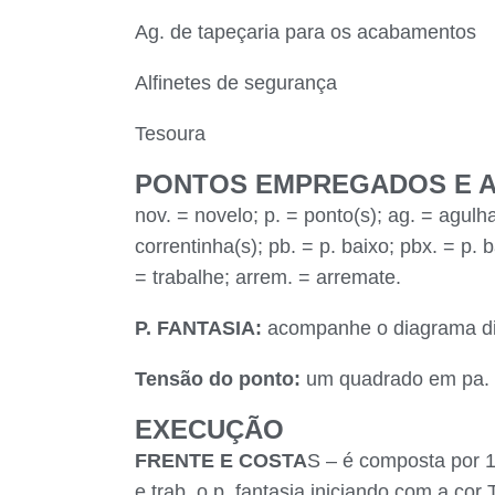
Ag. de tapeçaria para os acabamentos
Alfinetes de segurança
Tesoura
PONTOS EMPREGADOS E 
nov. = novelo; p. = ponto(s); ag. = agulha(s
correntinha(s); pb. = p. baixo; pbx. = p. b
= trabalhe; arrem. = arremate.
P. FANTASIA:
acompanhe o diagrama disp
Tensão do ponto:
um quadrado em pa. c
EXECUÇÃO
FRENTE E COSTA
S – é composta por 1
e trab. o p. fantasia iniciando com a cor 