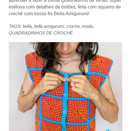
aprender a fazer a Blusa Quadradinho de verão, super
estilosa com detalhes de botões, feita com squares de
crochê com nosso fio Bella Amigurumi!
TAGS:
bella
,
bella amigurumi
,
croche
,
moda
,
QUADRADINHOS DE CROCHÊ