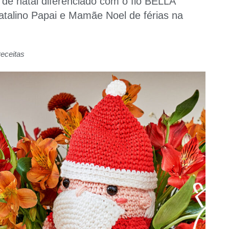
de natal diferenciado com o fio BELLA
atalino Papai e Mamãe Noel de férias na
receitas