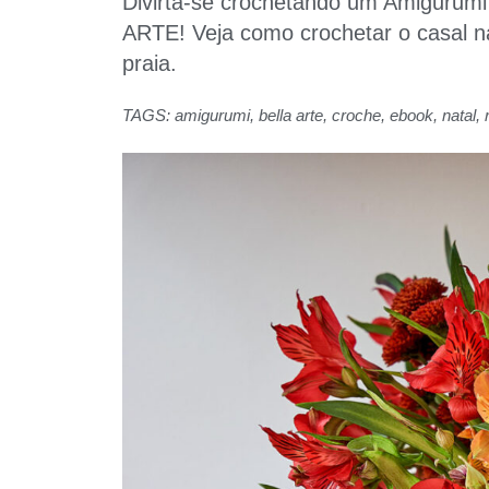
Divirta-se crochetando um Amigurumi 
ARTE! Veja como crochetar o casal n
praia.
TAGS:
amigurumi
,
bella arte
,
croche
,
ebook
,
natal
,