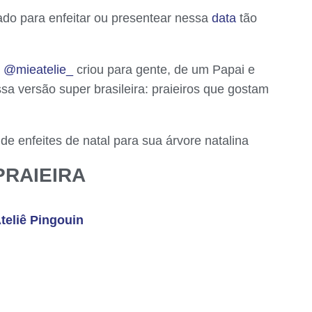
ado para enfeitar ou presentear nessa
data
tão
o
@mieatelie_
criou para gente, de um Papai e
a versão super brasileira: praieiros que gostam
e enfeites de natal para sua árvore natalina
PRAIEIRA
teliê Pingouin