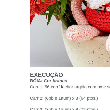
EXECUÇÃO
BÓIA
: Cor branco
Carr 1: 56 corr/ fechar argola com px e s
Carr 2: (6pb e 1aum) x 8 (64 ptos.)
Carr 3: (7pb e 1aum) x 8 (72 ptos.)