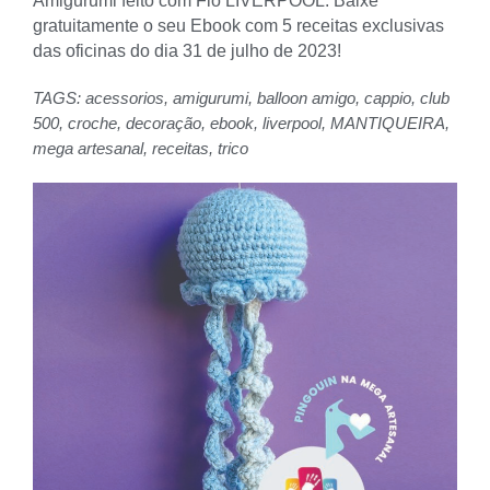
Amigurumi feito com Fio LIVERPOOL. Baixe
gratuitamente o seu Ebook com 5 receitas exclusivas
das oficinas do dia 31 de julho de 2023!
TAGS:
acessorios
,
amigurumi
,
balloon amigo
,
cappio
,
club
500
,
croche
,
decoração
,
ebook
,
liverpool
,
MANTIQUEIRA
,
mega artesanal
,
receitas
,
trico