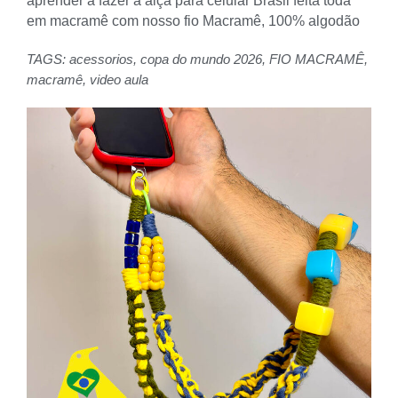
aprender a fazer a alça para celular Brasil feita toda
em macramê com nosso fio Macramê, 100% algodão
TAGS:
acessorios
,
copa do mundo 2026
,
FIO MACRAMÊ
,
macramê
,
video aula