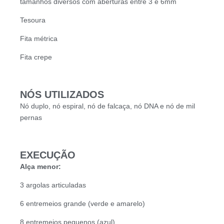
tamanhos diversos com aberturas entre 3 e 6mm
Tesoura
Fita métrica
Fita crepe
NÓS UTILIZADOS
Nó duplo, nó espiral, nó de falcaça, nó DNA e nó de mil
pernas
EXECUÇÃO
Alça menor:
3 argolas articuladas
6 entremeios grande (verde e amarelo)
8 entremeios pequenos (azul)