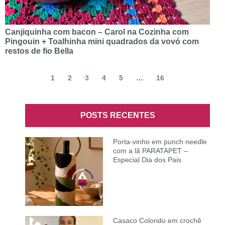
Canjiquinha com bacon – Carol na Cozinha com
Pingouin + Toalhinha mini quadrados da vovó com
restos de fio Bella
1
2
3
4
5
…
16
POSTS RECENTES
Porta-vinho em punch needle
com a lã PARATAPET –
Especial Dia dos Pais
Casaco Colorido em crochê