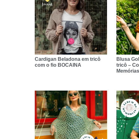
Cardigan Beladona em tricô
Blusa Gol
com o fio BOCAINA
tricô – C
Memórias