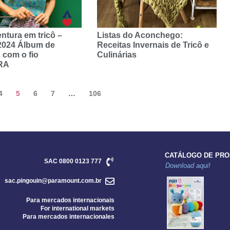
ntura em tricô –
Listas do Aconchego:
2024 Álbum de
Receitas Invernais de Tricô e
 com o fio
Culinárias
RA
4
5
6
7
…
106
CATÁLOGO DE PR
SAC 0800 0123 777
Download aqui!
sac.pingouin@paramount.com.br
Para mercados internacionais
For international markets
Para mercados internacionales