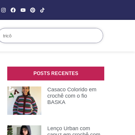
POSTS RECENTES
Casaco Colorido em
crochê com o fio
BASKA
Lenço Urban com
capuz em crochê com