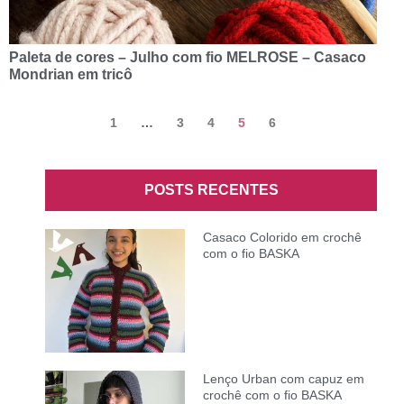
Paleta de cores – Julho com fio MELROSE – Casaco
Mondrian em tricô
1
…
3
4
5
6
POSTS RECENTES
Casaco Colorido em crochê
com o fio BASKA
Lenço Urban com capuz em
crochê com o fio BASKA